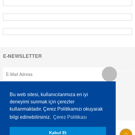
E-NEWSLETTER
SOCIAL MEDIA
Bu web sitesi, kullanıcılarımıza en iyi
deneyimi sunmak için çerezler
kullanmaktadır. Çerez Politikamızı okuyarak
bilgi edinebilirsiniz.
Çerez Politikası
AKSEM is A GRUP Company.
Kabul Et
Information Society Services